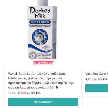
Μη Διαθέσιμο
Wokali Body Lotion με γάλα γαϊδούρας.
Vaseline Care
Ενυδατώνει, μαλακώνει, θρέφει και
4,20
€
με 24% ΦΠΑ
προστατεύει το δέρμα, ενώ υποστηρίζει την
φυσική λιπαρή ισορροπία (400ml)
8,00
€
10,00
€
με 24% ΦΠΑ
Περισσότερα