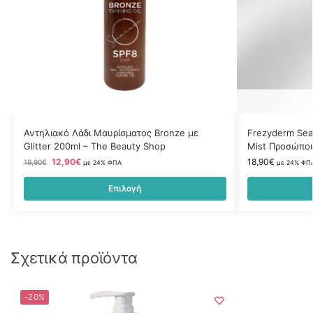
Αντηλιακό Λάδι Μαυρίσματος Bronze με
Frezyderm Sea
Glitter 200ml – The Beauty Shop
Mist Προσώπου
12,90
€
18,90
€
19,90
€
με 24% ΦΠΑ
με 24% ΦΠ
Επιλογή
Σχετικά προϊόντα
-20%