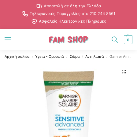
Αποστολή σε όλη την Ελλάδα
Τηλεφωνικές Παραγγελίες στο 210 244 8561
Ασφαλείς Ηλεκτρονικές Πληρωμές
0
Αρχική σελίδα
Υγεία - Ομορφιά
Σώμα
Αντηλιακά
Garnier Ambre Solaire Advanced Sensitive Hypoallergenic Αδιάβροχη Αντηλιακή Κρέμα για το Σώμα SPF50+ 200ml
/
/
/
/