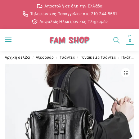
Αποστολή σε όλη την Ελλάδα
Τηλεφωνικές Παραγγελίες στο 210 244 8561
Ασφαλείς Ηλεκτρονικές Πληρωμές
0
Αρχική σελίδα
Αξεσουάρ
Τσάντες
Γυναικείες Τσάντες
Πλάτης
/
/
/
/