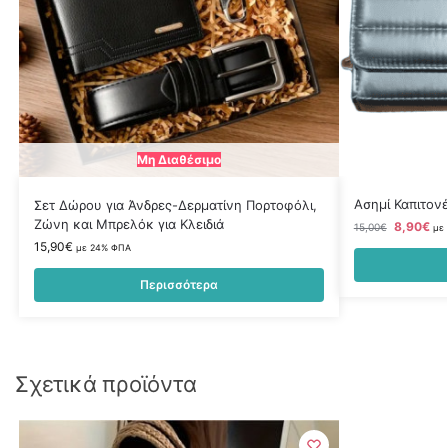
Μη Διαθέσιμο
Ασημί Καπιτον
Σετ Δώρου για Άνδρες-Δερματίνη Πορτοφόλι,
Ζώνη και Μπρελόκ για Κλειδιά
8,90
€
15,00
€
με
15,90
€
με 24% ΦΠΑ
Περισσότερα
Σχετικά προϊόντα