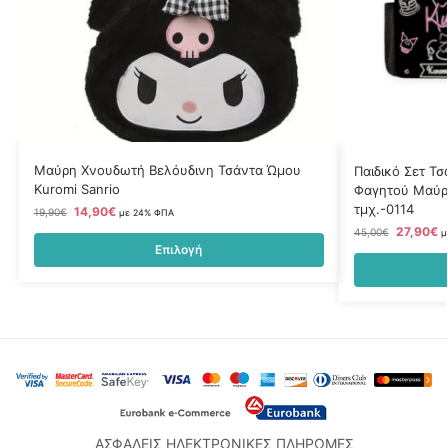
Μαύρη Χνουδωτή Βελόυδινη Τσάντα Ώμου
Παιδικό Σετ Τσ
Kuromi Sanrio
Φαγητού Μαύρο
τμχ.-0114
14,90
€
19,90
€
με 24% ΦΠΑ
27,90
€
45,00
€
μ
Επιλογή
ΑΣΦΑΛΕΙΣ ΗΛΕΚΤΡΟΝΙΚΕΣ ΠΛΗΡΩΜΕΣ