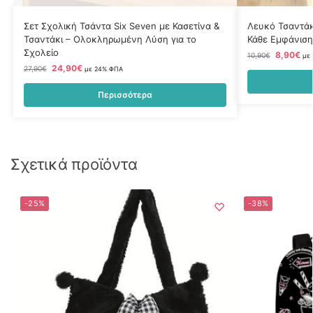
Σετ Σχολική Τσάντα Six Seven με Κασετίνα &
Λευκό Τσαντάκι
Τσαντάκι – Ολοκληρωμένη Λύση για το
Κάθε Εμφάνιση
Σχολείο
8,90
€
10,90
€
με
24,90
€
27,90
€
με 24% ΦΠΑ
Περισσότερα
Σχετικά προϊόντα
-25%
-38%