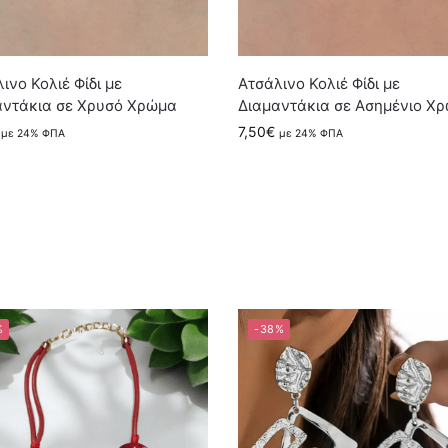
ινο Κολιέ Φίδι με
Ατσάλινο Κολιέ Φίδι με
αντάκια σε Χρυσό Χρώμα
Διαμαντάκια σε Ασημένιο Χ
7,50
€
με 24% ΦΠΑ
με 24% ΦΠΑ
%
-38%