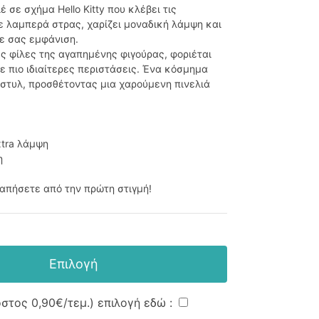
 σε σχήμα Hello Kitty που κλέβει τις
 λαμπερά στρας, χαρίζει μοναδική λάμψη και
θε σας εμφάνιση.
ες φίλες της αγαπημένης φιγούρας, φοριέται
ε πιο ιδιαίτερες περιστάσεις. Ένα κόσμημα
 στυλ, προσθέτοντας μια χαρούμενη πινελιά
xtra λάμψη
η
απήσετε από την πρώτη στιγμή!
Επιλογή
όστος
0,90€
/τεμ.) επιλογή εδώ :