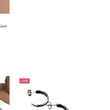
ρώμα
-38%