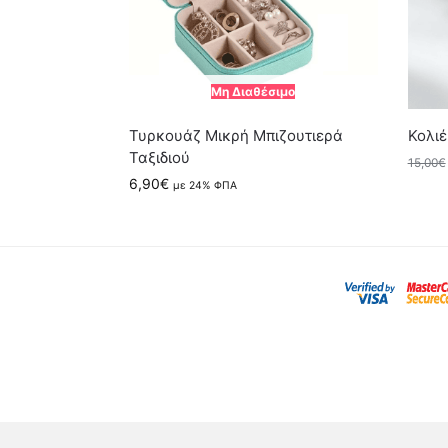
Μη Διαθέσιμο
Τυρκουάζ Μικρή Μπιζουτιερά
Κολι
Ταξιδιού
15,00
€
6,90
€
με 24% ΦΠΑ