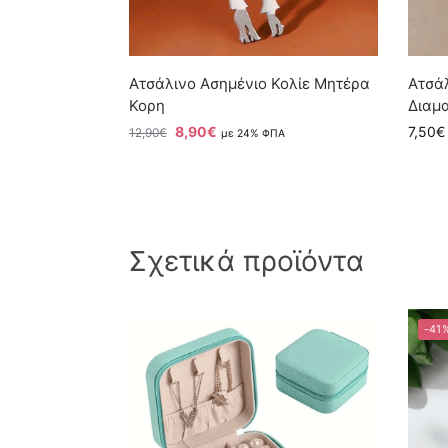
Ατσάλινο Ασημένιο Κολίε Μητέρα
Ατσάλ
Κορη
Διαμ
8,90
€
7,50
€
12,90
€
με 24% ΦΠΑ
Σχετικά προϊόντα
-41