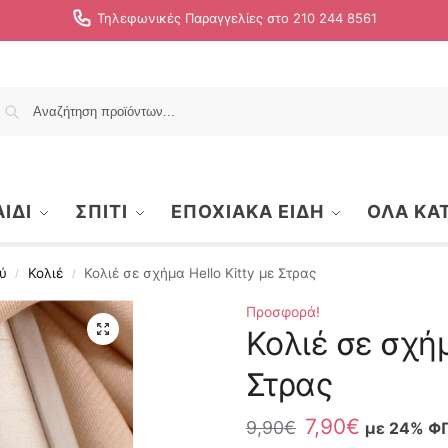
Τηλεφωνικές Παραγγελίες στο 210 244 8561
Αναζήτηση
ΙΔΙ
ΣΠΙΤΙ
ΕΠΟΧΙΑΚΑ ΕΙΔΗ
ΟΛΑ ΚΑ
ύ
Κολιέ
Κολιέ σε σχήμα Hello Kitty με Στρας
/
/
Προσφορά!
Κολιέ σε σχήμ
Στρας
7,90
€
9,90
€
με 24% Φ