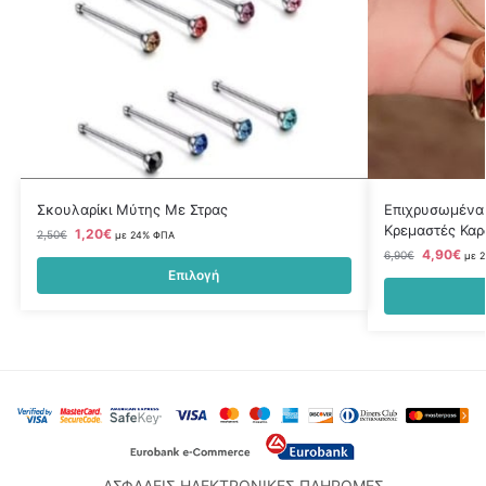
Σκουλαρίκι Μύτης Με Στρας
Επιχρυσωμένα 
Κρεμαστές Καρ
1,20
€
2,50
€
με 24% ΦΠΑ
4,90
€
6,90
€
με 
Επιλογή
ΑΣΦΑΛΕΙΣ ΗΛΕΚΤΡΟΝΙΚΕΣ ΠΛΗΡΩΜΕΣ