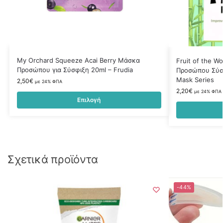
My Orchard Squeeze Acai Berry Μάσκα
Fruit of the W
Προσώπου για Σύσφιξη 20ml – Frudia
Προσώπου Σύσφ
Mask Series
2,50
€
με 24% ΦΠΑ
2,20
€
με 24% ΦΠΑ
Επιλογή
Σχετικά προϊόντα
-44%