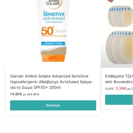
Garnier Ambre Solaire Advanced Sensitive
Επιθέματα Τζε
Hypoallergenic Αδιάβροχη Αντηλιακή Κρέμα
από Φουσκάλες
για το Σώμα SPF50+ 200ml
2,50
€
4,50
€
με 
14,90
€
με 24% ΦΠΑ
Επιλογή