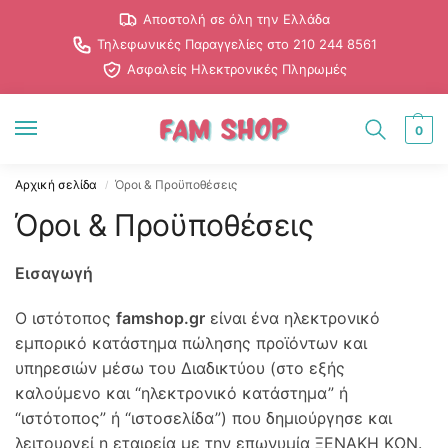
Αποστολή σε όλη την Ελλάδα
Τηλεφωνικές Παραγγελίες στο 210 244 8561
Ασφαλείς Ηλεκτρονικές Πληρωμές
0
Αρχική σελίδα
Όροι & Προϋποθέσεις
/
Όροι & Προϋποθέσεις
Εισαγωγή
O ιστότοπος
famshop.gr
είναι ένα ηλεκτρονικό
εμπορικό κατάστημα πώλησης προϊόντων και
υπηρεσιών μέσω του Διαδικτύου (στο εξής
καλούμενο και “ηλεκτρονικό κατάστημα” ή
“ιστότοπος” ή “ιστοσελίδα”) που δημιούργησε και
λειτουργεί η εταιρεία με την επωνυμία ΞΕΝΑΚΗ ΚΩΝ.