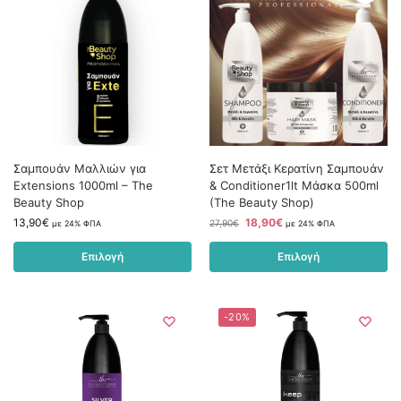
Σαμπουάν Μαλλιών για
Σετ Μετάξι Κερατίνη Σαμπουάν
Extensions 1000ml – The
& Conditioner1lt Μάσκα 500ml
Beauty Shop
(The Beauty Shop)
13,90
€
18,90
€
27,90
€
με 24% ΦΠΑ
με 24% ΦΠΑ
Επιλογή
Επιλογή
-20%