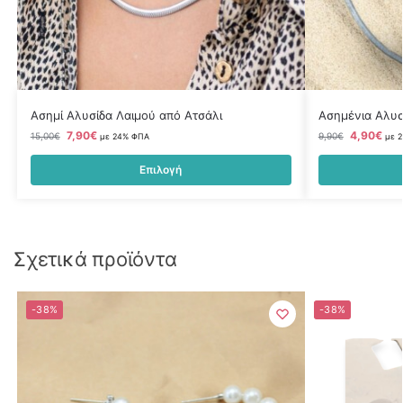
Ασημί Αλυσίδα Λαιμού από Ατσάλι
Ασημένια Αλυσ
7,90
€
4,90
€
15,00
€
9,90
€
με 24% ΦΠΑ
με 
Επιλογή
Σχετικά προϊόντα
-38%
-38%