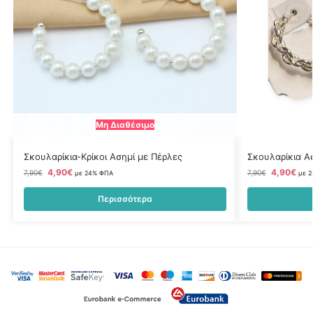
Μη Διαθέσιμο
Σκουλαρίκια-Κρίκοι Ασημί με Πέρλες
Σκουλαρίκια Ασ
4,90
€
4,90
€
7,90
€
7,90
€
με 24% ΦΠΑ
με 
Περισσότερα