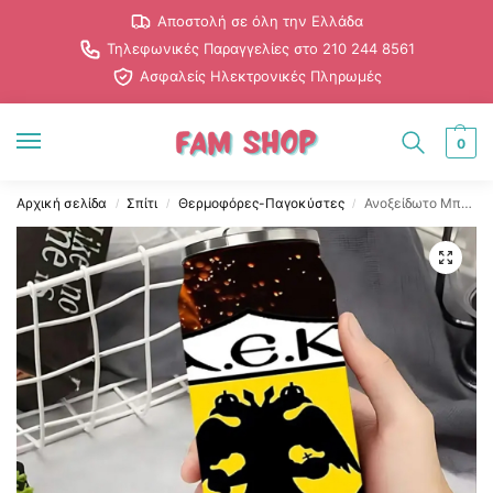
Αποστολή σε όλη την Ελλάδα
Τηλεφωνικές Παραγγελίες στο 210 244 8561
Ασφαλείς Ηλεκτρονικές Πληρωμές
0
Αρχική σελίδα
Σπίτι
Θερμοφόρες-Παγοκύστες
Ανοξείδωτο Μπουκάλι Θερμός ΑΕΚ 500ml
/
/
/