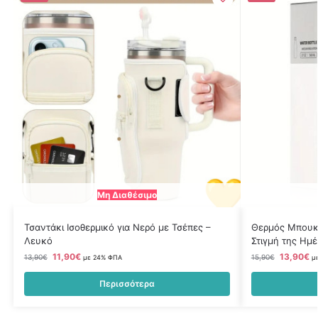
Μη Διαθέσιμο
Τσαντάκι Ισοθερμικό για Νερό με Τσέπες –
Θερμός Μπουκά
Λευκό
Στιγμή της Ημ
11,90
€
13,90
€
13,90
€
15,90
€
με 24% ΦΠΑ
μ
Περισσότερα