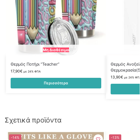
Μη Διαθέσιμο
Θερμός Ποτήρι “Teacher”
Θερμός Ανοξεί
Θερμοκρασία(5
17,90
€
με 24% ΦΠΑ
13,90
€
με 24% ΦΠ
Περισσότερα
Σχετικά προϊόντα
-14%
-13%