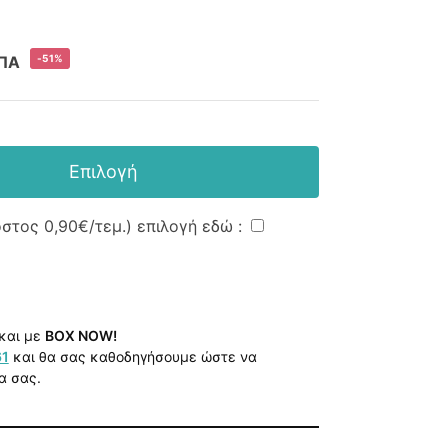
-51%
ΠΑ
Επιλογή
όστος
0,90€
/τεμ.) επιλογή εδώ :
και με
BOX NOW!
61
και θα σας καθοδηγήσουμε ώστε να
α σας.