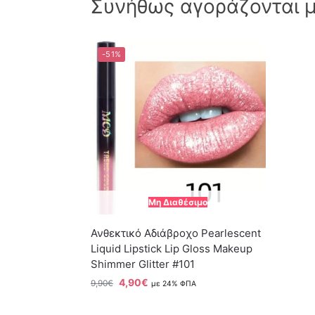
Συνήθως αγοράζονται μα
-51%
Μη Διαθέσιμο
Ανθεκτικό Αδιάβροχο Pearlescent
Liquid Lipstick Lip Gloss Makeup
Shimmer Glitter #101
4,90
€
9,90
€
με 24% ΦΠΑ