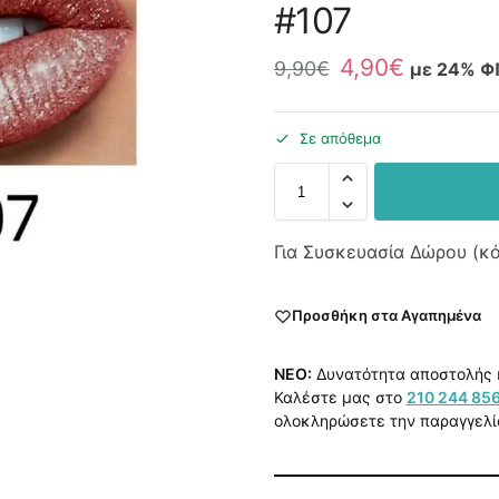
#107
4,90
€
9,90
€
με 24% Φ
Σε απόθεμα
Για Συσκευασία Δώρου (κ
Προσθήκη στα Αγαπημένα
NEO:
Δυνατότητα αποστολής 
Καλέστε μας στο
210 244 85
ολοκληρώσετε την παραγγελί