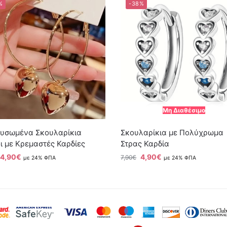
%
-38%
Μη Διαθέσιμο
ρυσωμένα Σκουλαρίκια
Σκουλαρίκια με Πολύχρωμα
ι με Κρεμαστές Καρδίες
Στρας Καρδία
4,90
€
4,90
€
7,90
€
με 24% ΦΠΑ
με 24% ΦΠΑ