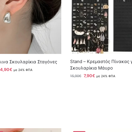
Stand – Κρεμαστός Πίνακας 
ινα Σκουλαρίκια Σταγόνες
Σκουλαρίκια Μάυρο
4,90
€
με 24% ΦΠΑ
7,90
€
15,90
€
με 24% ΦΠΑ