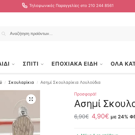
Τηλεφωνικές Παραγγελίες στο 210 244 8561
Αναζήτηση
ΙΔΙ
ΣΠΙΤΙ
ΕΠΟΧΙΑΚΑ ΕΙΔΗ
ΟΛΑ ΚΑ
ύ
Σκουλαρίκια
Ασημί Σκουλαρίκια Λουλούδια
/
/
Προσφορά!
Ασημί Σκουλα
4,90
€
6,90
€
με 24% Φ