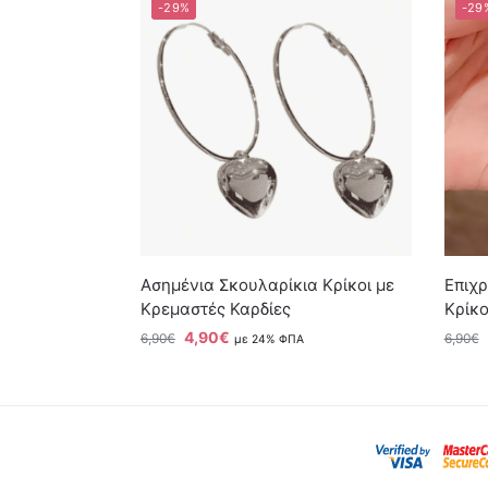
-29%
-29
Ασημένια Σκουλαρίκια Κρίκοι με
Επιχ
Κρεμαστές Καρδίες
Κρίκο
4,90
€
6,90
€
6,90
€
με 24% ΦΠΑ