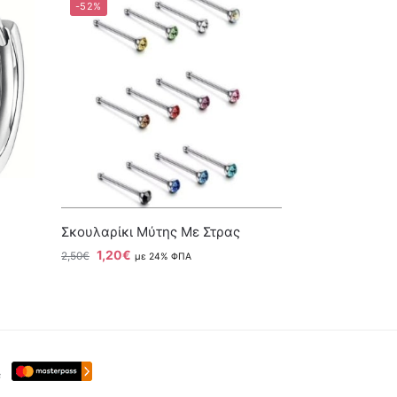
-52%
Σκουλαρίκι Μύτης Με Στρας
1,20
€
2,50
€
με 24% ΦΠΑ