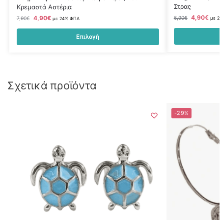
Στρας
Κρεμαστά Αστέρια
4,90
€
4,90
€
6,90
€
7,90
€
με 
με 24% ΦΠΑ
Επιλογή
Σχετικά προϊόντα
-29%