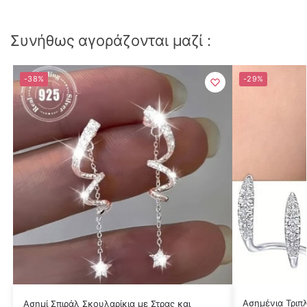
Συνήθως αγοράζονται μαζί :
-38%
-29%
Ασημένια Τριπλ
Ασημί Σπιράλ Σκουλαρίκια με Στρας και