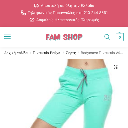
Αποστολή σε όλη την Ελλάδα
Τηλεφωνικές Παραγγελίες στο 210 244 8561
Ασφαλείς Ηλεκτρονικές Πληρωμές
0
Αρχική σελίδα
Γυναικεία Ρούχα
Σορτς
Bodymove Γυναικεία Αθλητική Βερμούδα Veraman 884A
/
/
/