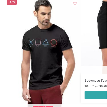
-40%
Bodymove Γυνα
10,00
€
με 24% ΦΠ