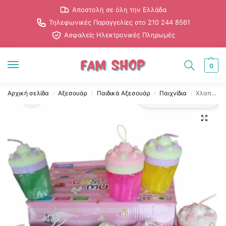
Αποστολή σε όλη την Ελλάδα
Τηλεφωνικές Παραγγελίες στο 210 244 8561
Ασφαλείς Ηλεκτρονικές Πληρωμές
0
Αρχική σελίδα
Αξεσουάρ
Παιδικά Αξεσουάρ
Παιχνίδια
Χλαπάτσες σε Σχήμα Cupcake με Άρωμα – Διάφορα Χρώματα (1τμχ)
/
/
/
/