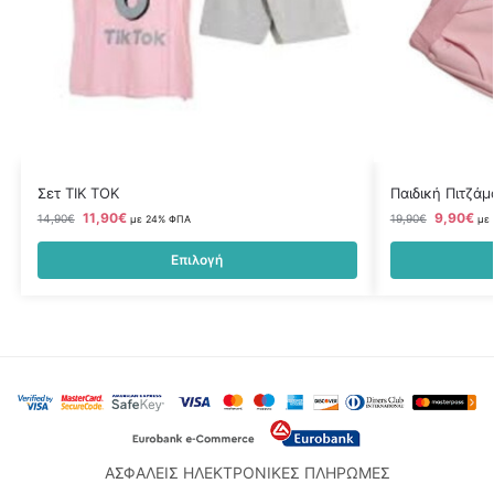
Σετ TIK TOK
Παιδική Πιτζάμ
11,90
€
9,90
€
14,90
€
19,90
€
με 24% ΦΠΑ
με
Επιλογή
ΑΣΦΑΛΕΙΣ ΗΛΕΚΤΡΟΝΙΚΕΣ ΠΛΗΡΩΜΕΣ