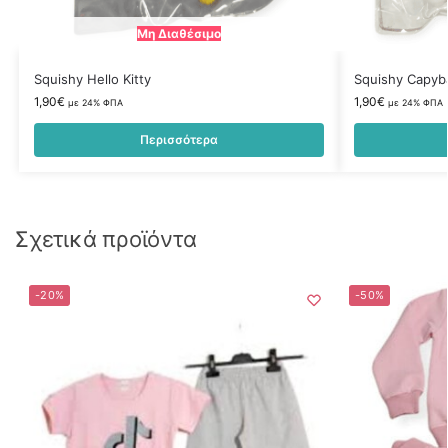
Μη Διαθέσιμο
Squishy Hello Kitty
Squishy Capyb
1,90
€
1,90
€
με 24% ΦΠΑ
με 24% ΦΠΑ
Περισσότερα
Σχετικά προϊόντα
-20%
-50%