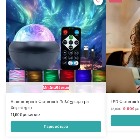
Μη Διαθέσιμο
Διακοσμητικό Φωτιστικό Πολύχρωμο με
LED Φωτιστικό
Χειριστήριο
9,90
€
12,90
€
με
11,90
€
με 24% ΦΠΑ
Περισσότερα