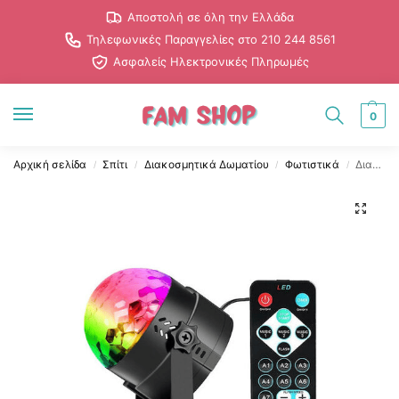
Αποστολή σε όλη την Ελλάδα
Τηλεφωνικές Παραγγελίες στο 210 244 8561
Ασφαλείς Ηλεκτρονικές Πληρωμές
0
Αρχική σελίδα
Σπίτι
Διακοσμητικά Δωματίου
Φωτιστικά
Διακοσμητικό Φωτιστικό με Φωτισμό RGB Party Light LED σε Μαύρο
/
/
/
/