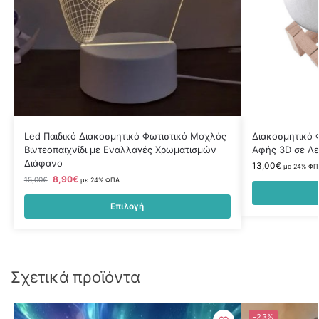
Led Παιδικό Διακοσμητικό Φωτιστικό Μοχλός
Διακοσμητικό 
Βιντεοπαιχνίδι με Εναλλαγές Χρωματισμών
Αφής 3D σε Λε
Διάφανο
13,00
€
με 24% ΦΠ
8,90
€
15,00
€
με 24% ΦΠΑ
Επιλογή
Σχετικά προϊόντα
-23%