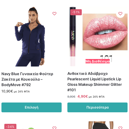
-51%
Μη Διαθέσιμο
Ανθεκτικό Αδιάβροχο
Navy Blue Γυναικεία Φούτερ
Pearlescent Liquid Lipstick Lip
Ζακέτα με Κουκούλα –
Gloss Makeup Shimmer Glitter
BodyMove #792
#101
10,90
€
με 24% ΦΠΑ
4,90
€
9,90
€
με 24% ΦΠΑ
Επιλογή
Περισσότερα
-34%