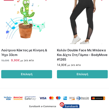
Λούτρινο Κάκτος με Κίνηση &
Κολάν Double Face Με Μπάσκα
Ήχο 33cm
Και Δίχτυ Στη Γάμπα – BodyMove
#1265
9,90
€
15,00
€
με 24% ΦΠΑ
14,90
€
με 24% ΦΠΑ
Επιλογή
Επιλογή