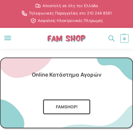
Αποστολή σε όλη την Ελλάδα
Τηλεφωνικές Παραγγελίες στο 210 244 8561
Ασφαλείς Ηλεκτρονικές Πληρωμές
0
Online Κατάστημα Αγορών
.
.
γ
ι
α
τ
ο
ν
Ά
ν
δ
ρ
α
FAMSHOP!