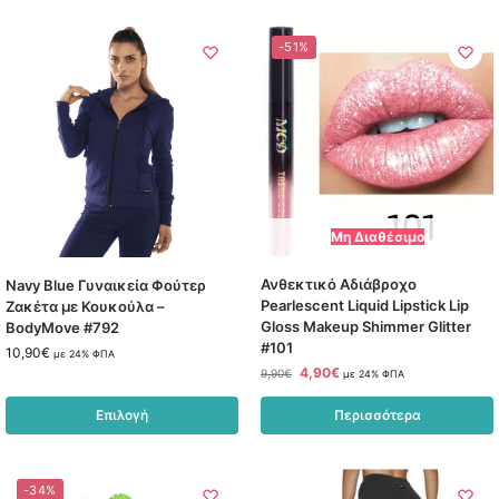
-51%
Μη Διαθέσιμο
Ανθεκτικό Αδιάβροχο
Navy Blue Γυναικεία Φούτερ
Pearlescent Liquid Lipstick Lip
Ζακέτα με Κουκούλα –
Gloss Makeup Shimmer Glitter
BodyMove #792
#101
10,90
€
με 24% ΦΠΑ
4,90
€
9,90
€
με 24% ΦΠΑ
Επιλογή
Περισσότερα
-34%