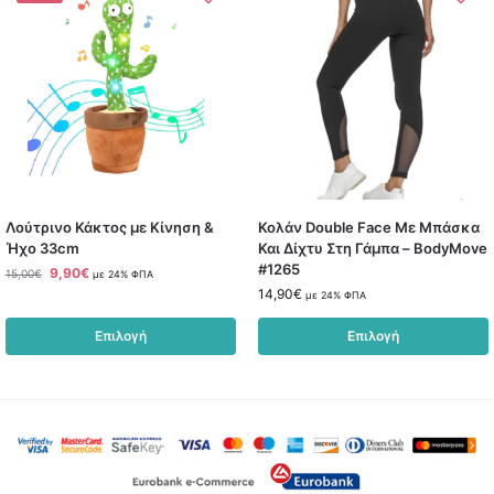
Λούτρινο Κάκτος με Κίνηση &
Κολάν Double Face Με Μπάσκα
Ήχο 33cm
Και Δίχτυ Στη Γάμπα – BodyMove
#1265
9,90
€
15,00
€
με 24% ΦΠΑ
14,90
€
με 24% ΦΠΑ
Επιλογή
Επιλογή