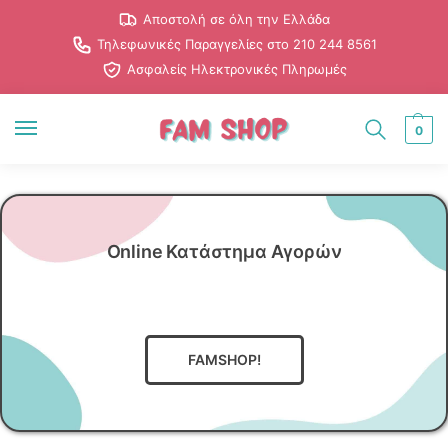
Αποστολή σε όλη την Ελλάδα
Τηλεφωνικές Παραγγελίες στο 210 244 8561
Ασφαλείς Ηλεκτρονικές Πληρωμές
0
Online Κατάστημα Αγορών
.
.
γ
ι
α
τ
ο
ν
Ά
ν
δ
ρ
α
FAMSHOP!