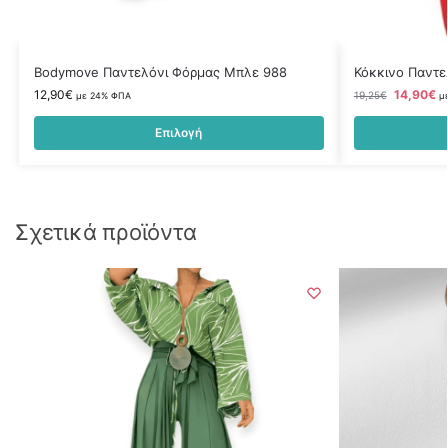
Bodymove Παντελόνι Φόρμας Μπλε 988
Κόκκινο Παντε
12,90
€
14,90
€
19,25
€
με 24% ΦΠΑ
μ
Επιλογή
Σχετικά προϊόντα