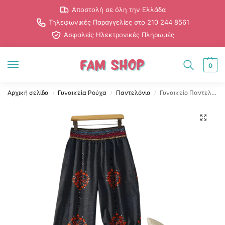
Αποστολή σε όλη την Ελλάδα
Τηλεφωνικές Παραγγελίες στο 210 244 8561
Ασφαλείς Ηλεκτρονικές Πληρωμές
0
Αρχική σελίδα
Γυναικεία Ρούχα
Παντελόνια
Γυναικείο Παντελόνι με Ελαστική Μέση & Πορτοκαλί Σχέδιο
/
/
/