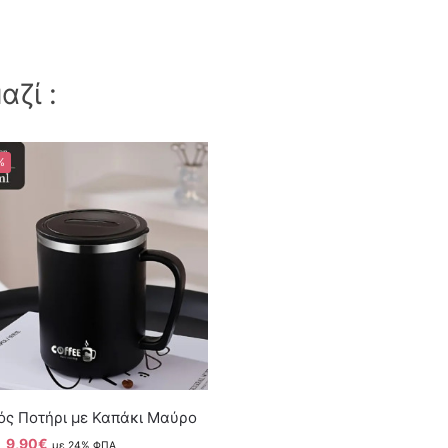
ζί :
%
ός Ποτήρι με Καπάκι Μαύρο
9,90
€
με 24% ΦΠΑ