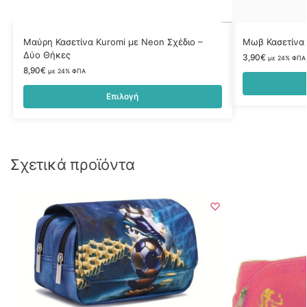
Μαύρη Κασετίνα Kuromi με Neon Σχέδιο –
Μωβ Κασετίνα 
Δύο Θήκες
3,90
€
με 24% ΦΠΑ
8,90
€
με 24% ΦΠΑ
Επιλογή
Σχετικά προϊόντα