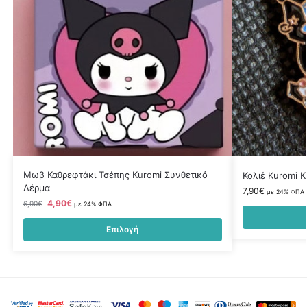
Μωβ Καθρεφτάκι Τσέπης Kuromi Συνθετικό
Κολιέ Kuromi 
Δέρμα
7,90
€
με 24% ΦΠΑ
4,90
€
6,90
€
με 24% ΦΠΑ
Επιλογή