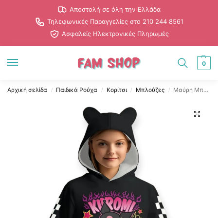
Αποστολή σε όλη την Ελλάδα
Τηλεφωνικές Παραγγελίες στο 210 244 8561
Ασφαλείς Ηλεκτρονικές Πληρωμές
0
Αρχική σελίδα
Παιδικά Ρούχα
Κορίτσι
Μπλούζες
Μαύρη Μπλούζα Kuromi με Κουκούλα Αυτάκια
/
/
/
/