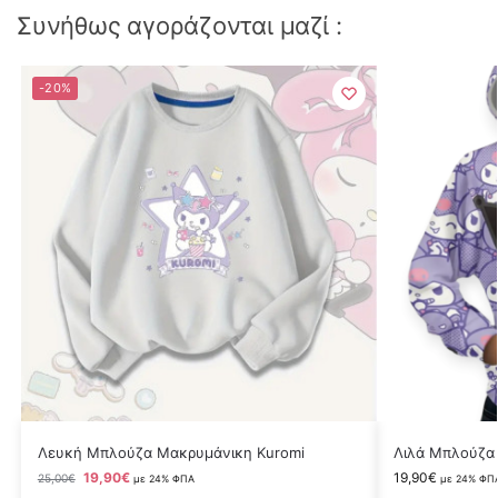
Συνήθως αγοράζονται μαζί :
-20%
Λευκή Μπλούζα Μακρυμάνικη Kuromi
Λιλά Μπλούζα 
19,90
€
19,90
€
25,00
€
με 24% ΦΠΑ
με 24% ΦΠ