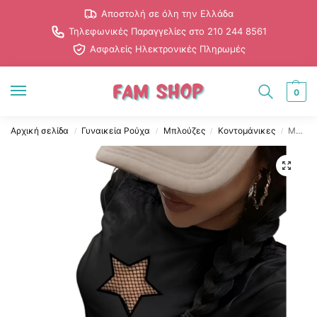
Αποστολή σε όλη την Ελλάδα
Τηλεφωνικές Παραγγελίες στο 210 244 8561
Ασφαλείς Ηλεκτρονικές Πληρωμές
0
Αρχική σελίδα
Γυναικεία Ρούχα
Μπλούζες
Κοντομάνικες
Μαύρο Κοντομάνικο Γυναικείο Μπλουζάκι με Στάμπα Αστεράκι
/
/
/
/