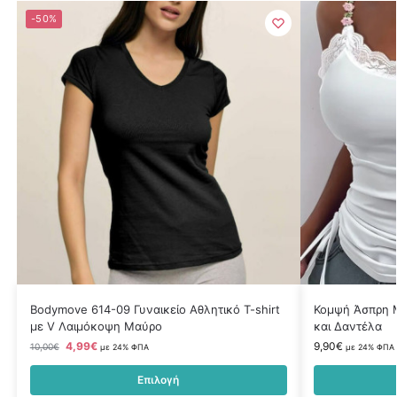
-50%
Bodymove 614-09 Γυναικείο Αθλητικό T-shirt
Κομψή Άσπρη 
με V Λαιμόκοψη Μαύρο
και Δαντέλα
4,99
€
9,90
€
10,00
€
με 24% ΦΠΑ
με 24% ΦΠΑ
Επιλογή