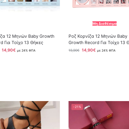
Μη Διαθέσιμο
ίζα 12 Μηνών Baby Growth
Ροζ Κορνίζα 12 Μηνών Baby
d Για Τοίχο 13 Θήκες
Growth Record Για Τοίχο 13 
14,90
€
14,90
€
19,90
€
με 24% ΦΠΑ
με 24% ΦΠΑ
-21%