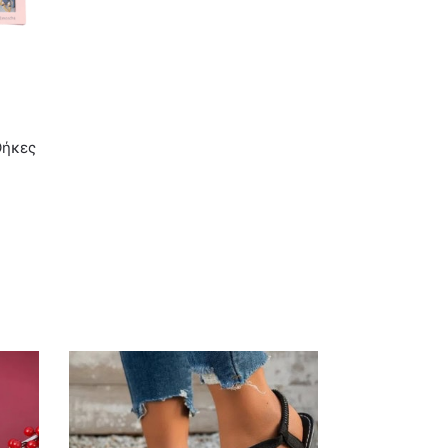
Θήκες