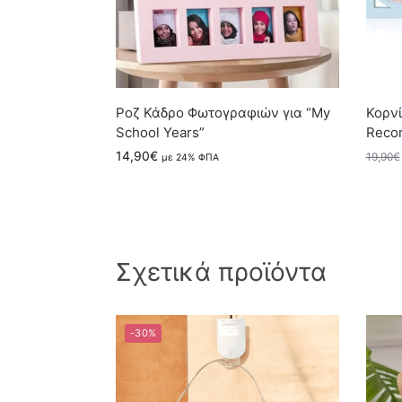
Ροζ Κάδρο Φωτογραφιών για “My
Κορν
School Years”
Recor
14,90
€
19,90
€
με 24% ΦΠΑ
Σχετικά προϊόντα
-30%