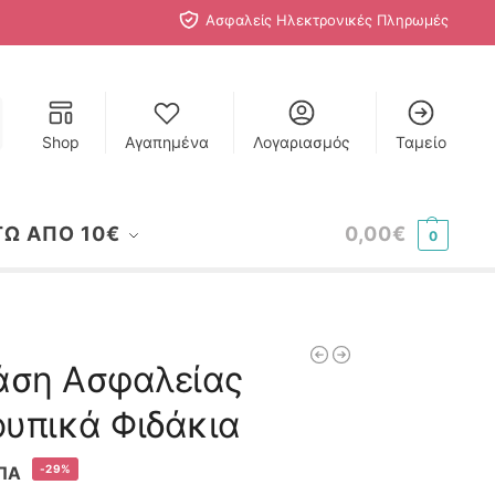
Ασφαλείς Ηλεκτρονικές Πληρωμές
Shop
Αγαπημένα
Λογαριασμός
Ταμείο
ΤΩ ΑΠΟ 10€
0,00
€
0
άση Ασφαλείας
ουπικά Φιδάκια
-29%
ΠΑ