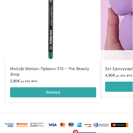
Μολύβι Ματιών Πράσινο 515 – The Beauty
Σετ Σφουγγαρά
Shop
4,90
€
με 24% ΦΠΑ
2,90
€
με 24% ΦΠΑ
Επιλογή