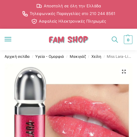
Αποστολή σε όλη την Ελλάδα
Τηλεφωνικές Παραγγελίες στο 210 244 8561
Ασφαλείς Ηλεκτρονικές Πληρωμές
0
Αρχική σελίδα
Υγεία - Ομορφιά
Μακιγιάζ
Χείλη
Miss Lara-Lip Gloss #1
/
/
/
/