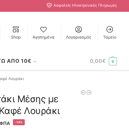
Ασφαλείς Ηλεκτρονικές Πληρωμές
Shop
Αγαπημένα
Λογαριασμός
Ταμείο
ΤΩ ΑΠΟ 10€
0,00
€
0
Καφέ Λουράκι
τάκι Μέσης με
 Καφέ Λουράκι
-14%
 ΦΠΑ