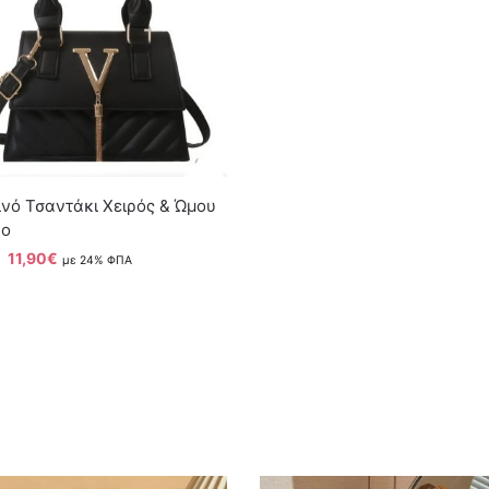
νό Τσαντάκι Χειρός & Ώμου
ο
11,90
€
με 24% ΦΠΑ