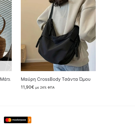
 Μάτι
Μαύρη CrossBody Τσάντα Ώμου
11,90
€
με 24% ΦΠΑ