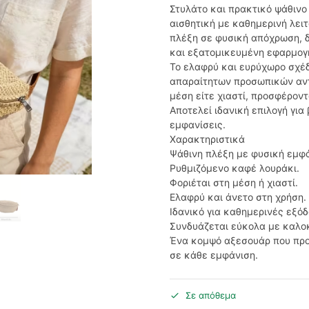
Στυλάτο και πρακτικό ψάθινο
αισθητική με καθημερινή λει
πλέξη σε φυσική απόχρωση, δ
και εξατομικευμένη εφαρμογ
Το ελαφρύ και ευρύχωρο σχέδ
απαραίτητων προσωπικών αντι
μέση είτε χιαστί, προσφέροντ
Αποτελεί ιδανική επιλογή για 
εμφανίσεις.
Χαρακτηριστικά
Ψάθινη πλέξη με φυσική εμφά
Ρυθμιζόμενο καφέ λουράκι.
Φοριέται στη μέση ή χιαστί.
Ελαφρύ και άνετο στη χρήση.
Ιδανικό για καθημερινές εξόδ
Συνδυάζεται εύκολα με καλοκ
Ένα κομψό αξεσουάρ που προ
σε κάθε εμφάνιση.
Σε απόθεμα