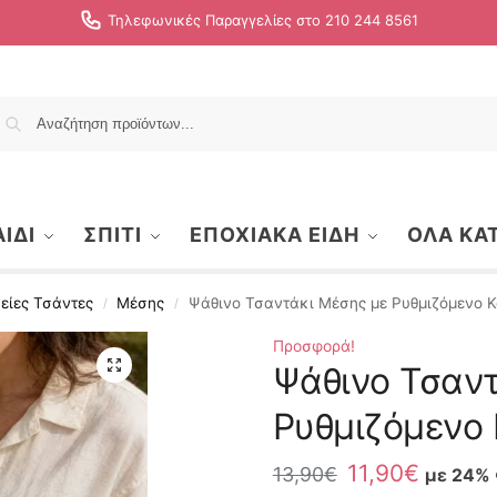
Τηλεφωνικές Παραγγελίες στο 210 244 8561
Αναζήτηση
ΙΔΙ
ΣΠΙΤΙ
ΕΠΟΧΙΑΚΑ ΕΙΔΗ
ΟΛΑ ΚΑ
είες Τσάντες
Μέσης
Ψάθινο Τσαντάκι Μέσης με Ρυθμιζόμενο 
/
/
Προσφορά!
Ψάθινο Τσαν
Ρυθμιζόμενο
11,90
€
13,90
€
με 24%