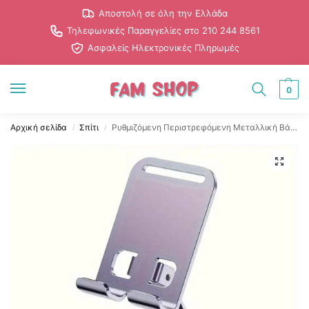
Αποστολή σε όλη την Ελλάδα
Τηλεφωνικές Παραγγελίες στο 210 244 8561
Ασφαλείς Ηλεκτρονικές Πληρωμές
0
Αρχική σελίδα
Σπίτι
Ρυθμιζόμενη Περιστρεφόμενη Μεταλλική Βάση Κινητού
/
/