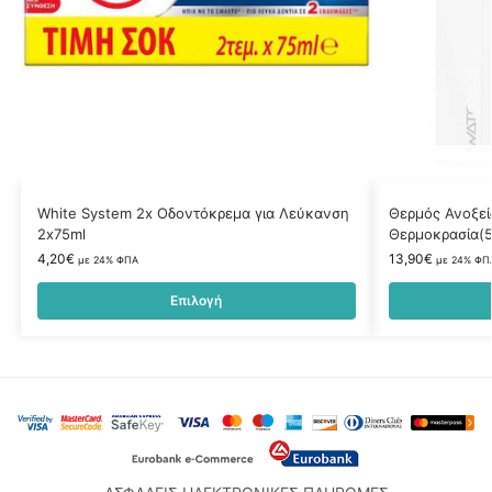
White System 2x Οδοντόκρεμα για Λεύκανση
Θερμός Ανοξεί
2x75ml
Θερμοκρασία(5
4,20
€
13,90
€
με 24% ΦΠΑ
με 24% ΦΠ
Επιλογή