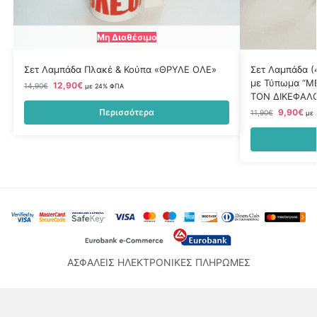
Μη Διαθέσιμο
Σετ Λαμπάδα Πλακέ & Κούπα «ΘΡΥΛΕ ΟΛΕ»
Σετ Λαμπάδα (
με Τύπωμα “Μ
12,90
€
14,90
€
με 24% ΦΠΑ
ΤΟΝ ΔΙΚΕΦΑΛ
Περισσότερα
9,90
€
11,90
€
με
ΑΣΦΑΛΕΙΣ ΗΛΕΚΤΡΟΝΙΚΕΣ ΠΛΗΡΩΜΕΣ