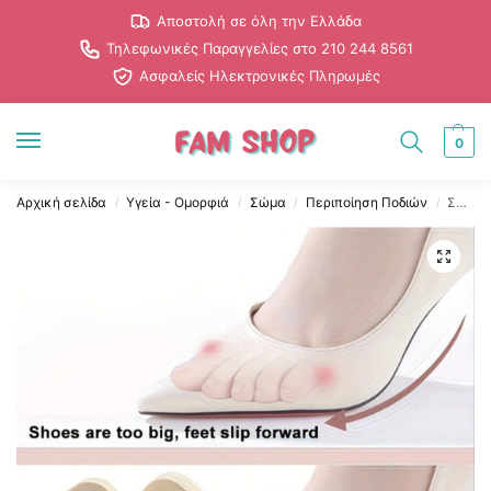
Αποστολή σε όλη την Ελλάδα
Τηλεφωνικές Παραγγελίες στο 210 244 8561
Ασφαλείς Ηλεκτρονικές Πληρωμές
0
Αρχική σελίδα
Υγεία - Ομορφιά
Σώμα
Περιποίηση Ποδιών
Σετ Μπεζ Ανατομικών Πάτων για το Μπροστινό Μέρος του Ποδιού – Άνεση & Διακριτική Στήριξη
/
/
/
/