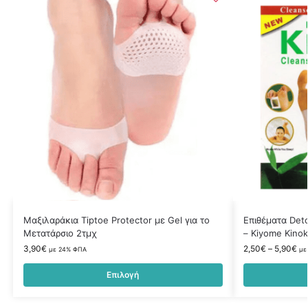
Μαξιλαράκια Tiptoe Protector με Gel για το
Επιθέματα Det
Μετατάρσιο 2τμχ
– Kiyome Kinok
3,90
€
2,50
€
–
5,90
€
με 24% ΦΠΑ
με
Επιλογή