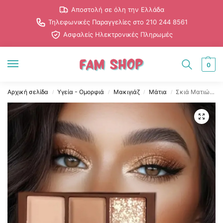
Αποστολή σε όλη την Ελλάδα
Τηλεφωνικές Παραγγελίες στο 210 244 8561
Ασφαλείς Ηλεκτρονικές Πληρωμές
0
Αρχική σελίδα
Υγεία - Ομορφιά
Μακιγιάζ
Μάτια
Σκιά Ματιών σε Στερεή Μορφή με Καφέ Χρώμα
/
/
/
/