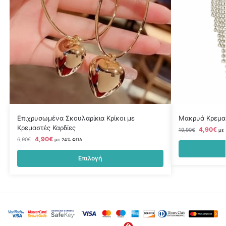
Επιχρυσωμένα Σκουλαρίκια Κρίκοι με
Μακρυά Κρεμασ
Κρεμαστές Καρδίες
4,90
€
19,90
€
με
4,90
€
6,90
€
με 24% ΦΠΑ
Επιλογή