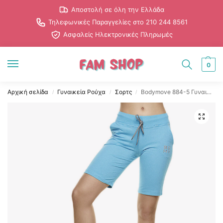
Αποστολή σε όλη την Ελλάδα
Τηλεφωνικές Παραγγελίες στο 210 244 8561
Ασφαλείς Ηλεκτρονικές Πληρωμές
0
Αρχική σελίδα
Γυναικεία Ρούχα
Σορτς
Bodymove 884-5 Γυναικεία Υφασμάτινη Βερμούδα σε Τιρκουάζ χρώμα
/
/
/