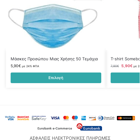
Μάσκες Προσώπου Μιας Χρήσης 50 Τεμάχια
Τ-shirt Someb
5,90
€
5,90
€
7,90
€
με 24% ΦΠΑ
με 
Επιλογή
ΑΣΦΑΛΕΙΣ ΗΛΕΚΤΡΟΝΙΚΕΣ ΠΛΗΡΩΜΕΣ