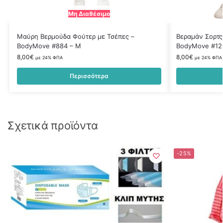
Μη Διαθέσιμο
Μαύρη Βερμούδα Φούτερ με Τσέπες –
Βεραμάν Σορτς
BodyMove #884 – M
BodyMove #12
8,00
€
8,00
€
με 24% ΦΠΑ
με 24% ΦΠΑ
Περισσότερα
Σχετικά προϊόντα
-25%