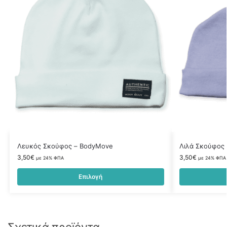
Λευκός Σκούφος – BodyMove
Λιλά Σκούφος
3,50
€
3,50
€
με 24% ΦΠΑ
με 24% ΦΠΑ
Επιλογή
Σχετικά προϊόντα