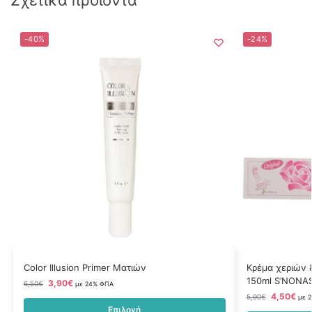
-40%
-24%
Color Illusion Primer Ματιών
Κρέμα χεριών 
150ml S’NONA
3,90
€
6,50
€
με 24% ΦΠΑ
4,50
€
5,90
€
με 
Επιλογή