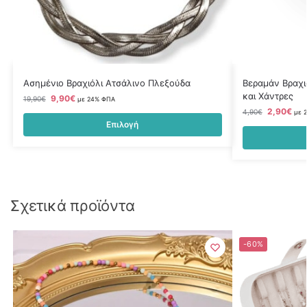
Ασημένιο Βραχιόλι Ατσάλινο Πλεξούδα
Βεραμάν Βραχι
και Χάντρες
9,90
€
19,90
€
με 24% ΦΠΑ
2,90
€
4,90
€
με 
Επιλογή
Σχετικά προϊόντα
-60%