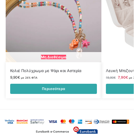
Μη Διαθέσιμο
Κολιέ Πολύχρωμα με Ψάρι και Αστερία
Λευκή Μπιζουτ
9,90
€
7,90
€
19,90
€
με 24% ΦΠΑ
με 
Περισσότερα