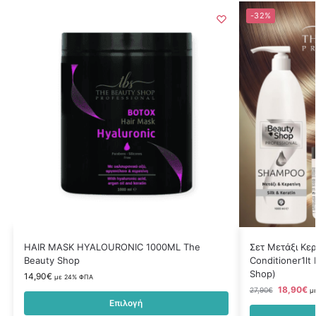
-32%
HAIR MASK HYALOURONIC 1000ML The
Σετ Μετάξι Κε
Beauty Shop
Conditioner1l
Shop)
14,90
€
με 24% ΦΠΑ
18,90
€
27,90
€
μ
Επιλογή