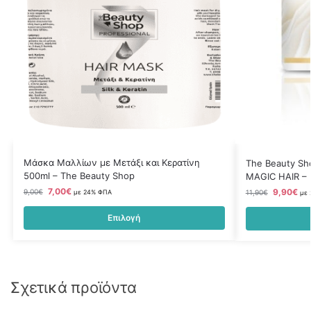
Μάσκα Μαλλίων με Μετάξι και Κερατίνη
The Beauty S
500ml – The Beauty Shop
MAGIC HAIR – 
7,00
€
9,90
€
9,00
€
11,90
€
με 24% ΦΠΑ
με
Επιλογή
Σχετικά προϊόντα