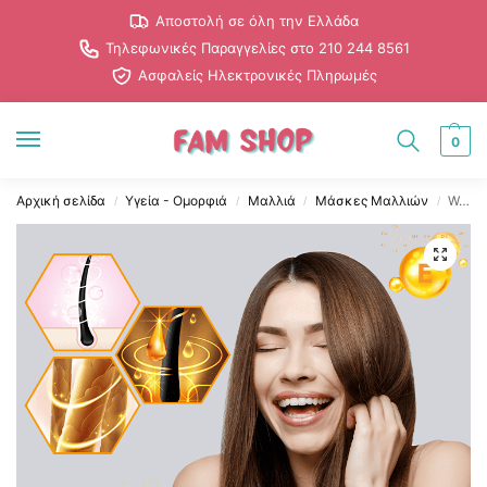
Αποστολή σε όλη την Ελλάδα
Τηλεφωνικές Παραγγελίες στο 210 244 8561
Ασφαλείς Ηλεκτρονικές Πληρωμές
0
Αρχική σελίδα
Υγεία - Ομορφιά
Μαλλιά
Μάσκες Μαλλιών
Wokali Extra Care Hair Mask με Κερατίνη & Βιταμίνη Ε
/
/
/
/