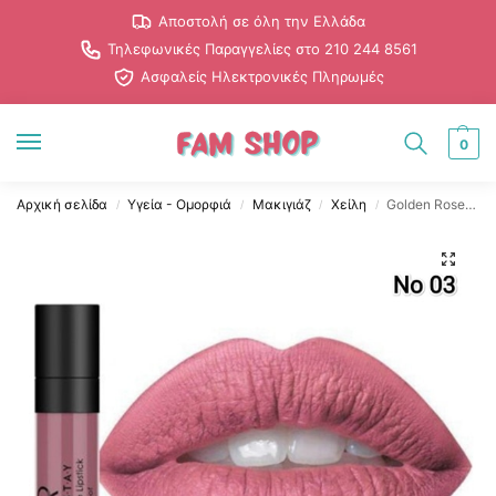
Αποστολή σε όλη την Ελλάδα
Τηλεφωνικές Παραγγελίες στο 210 244 8561
Ασφαλείς Ηλεκτρονικές Πληρωμές
0
Αρχική σελίδα
Υγεία - Ομορφιά
Μακιγιάζ
Χείλη
Golden Rose Longstay Υγρό Ματ Κραγιόν Kissproof No.03
/
/
/
/