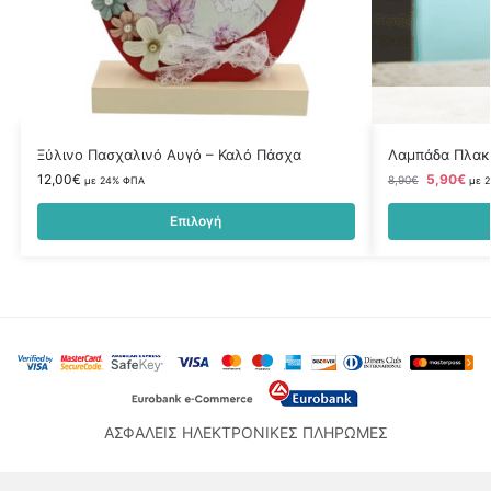
Ξύλινο Πασχαλινό Αυγό – Καλό Πάσχα
Λαμπάδα Πλακέ
12,00
€
5,90
€
8,90
€
με 24% ΦΠΑ
με 
Επιλογή
ΑΣΦΑΛΕΙΣ ΗΛΕΚΤΡΟΝΙΚΕΣ ΠΛΗΡΩΜΕΣ