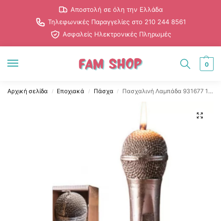
Αποστολή σε όλη την Ελλάδα
Τηλεφωνικές Παραγγελίες στο 210 244 8561
Ασφαλείς Ηλεκτρονικές Πληρωμές
0
Αρχική σελίδα
Εποχιακά
Πάσχα
Πασχαλινή Λαμπάδα 931677 17.5εκ. Γκρι 931677
/
/
/