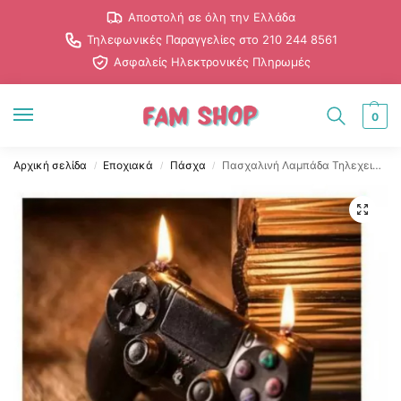
Αποστολή σε όλη την Ελλάδα
Τηλεφωνικές Παραγγελίες στο 210 244 8561
Ασφαλείς Ηλεκτρονικές Πληρωμές
0
Αρχική σελίδα
Εποχιακά
Πάσχα
Πασχαλινή Λαμπάδα Τηλεχειριστήριο 931679 15.5εκ
/
/
/